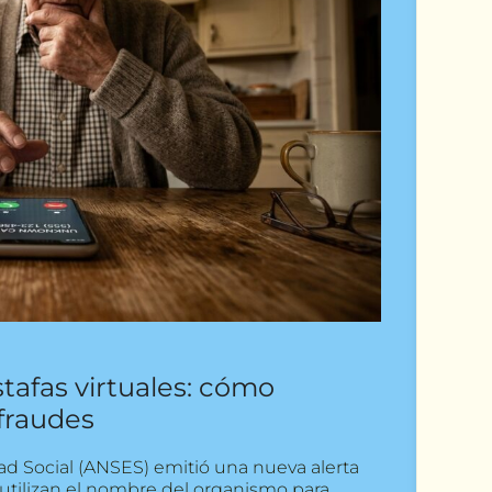
tafas virtuales: cómo
 fraudes
ad Social (ANSES) emitió una nueva alerta
 utilizan el nombre del organismo para