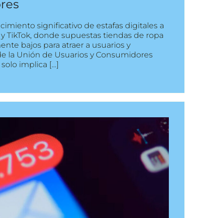
res
imiento significativo de estafas digitales a
 y TikTok, donde supuestas tiendas de ropa
te bajos para atraer a usuarios y
de la Unión de Usuarios y Consumidores
olo implica […]