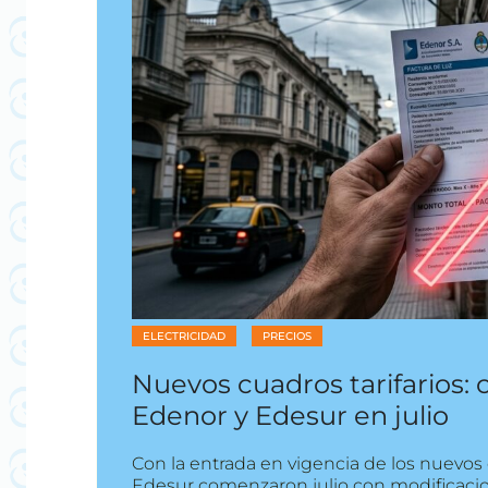
ELECTRICIDAD
PRECIOS
Nuevos cuadros tarifarios: 
Edenor y Edesur en julio
Con la entrada en vigencia de los nuevos c
Edesur comenzaron julio con modificacion