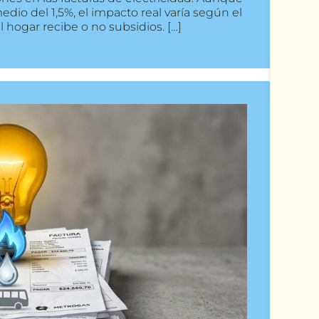
io del 1,5%, el impacto real varía según el
l hogar recibe o no subsidios. […]