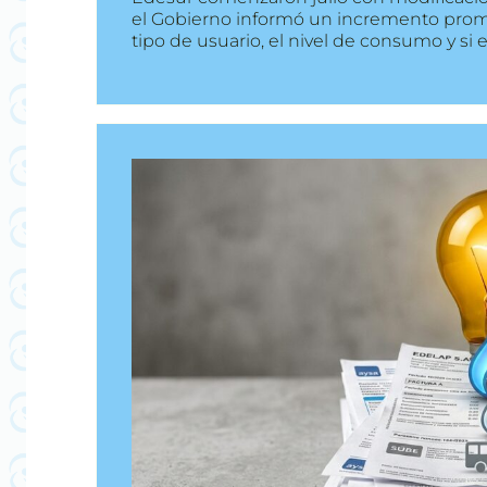
el Gobierno informó un incremento promed
tipo de usuario, el nivel de consumo y si e