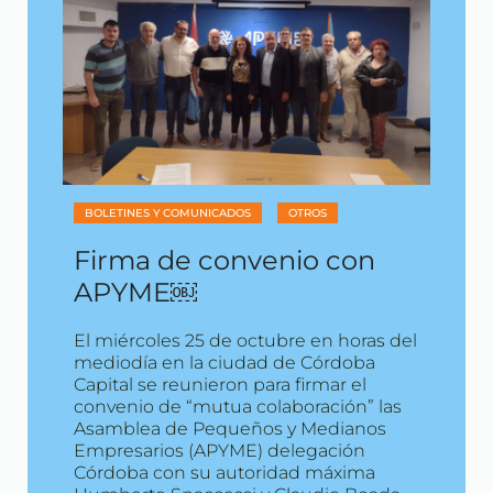
BOLETINES Y COMUNICADOS
OTROS
Firma de convenio con
APYME￼
El miércoles 25 de octubre en horas del
mediodía en la ciudad de Córdoba
Capital se reunieron para firmar el
convenio de “mutua colaboración” las
Asamblea de Pequeños y Medianos
Empresarios (APYME) delegación
Córdoba con su autoridad máxima