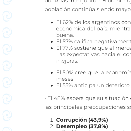
por Atlas Intel junto a Bloomber
población continúa siendo mayor
El 62% de los argentinos con
económica del país, mientra
buena.
El 57% califica negativamen
El 77% sostiene que el merca
Las expectativas hacia el c
mejoras:
El 50% cree que la economía
meses.
El 55% anticipa un deterioro
• El 48% espera que su situación
las principales preocupaciones s
Corrupción (43,9%)
Desempleo (37,8%)