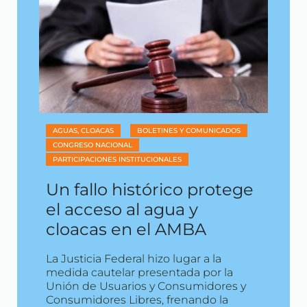
AGUAS, CLOACAS
BOLETINES Y COMUNICADOS
CONGRESO NACIONAL
PARTICIPACIONES INSTITUCIONALES
Un fallo histórico protege
el acceso al agua y
cloacas en el AMBA
La Justicia Federal hizo lugar a la
medida cautelar presentada por la
Unión de Usuarios y Consumidores y
Consumidores Libres, frenando la