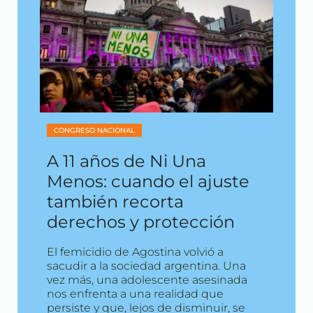
CONGRESO NACIONAL
A 11 años de Ni Una
Menos: cuando el ajuste
también recorta
derechos y protección
El femicidio de Agostina volvió a
sacudir a la sociedad argentina. Una
vez más, una adolescente asesinada
nos enfrenta a una realidad que
persiste y que, lejos de disminuir, se