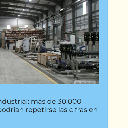
industrial: más de 30.000
drían repetirse las cifras en