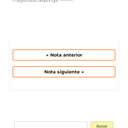
magistrado disponga”.———
← Nota anterior
Nota siguiente →