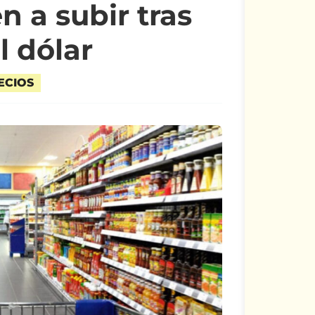
n a subir tras
l dólar
ECIOS